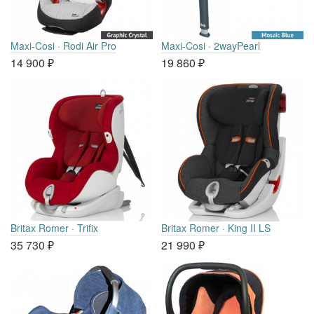
Maxi-Cosi · Rodi Air Pro
Maxi-Cosi · 2wayPearl
14 900
₽
19 860
₽
Britax Romer · Trifix
Britax Romer · King II LS
35 730
₽
21 990
₽