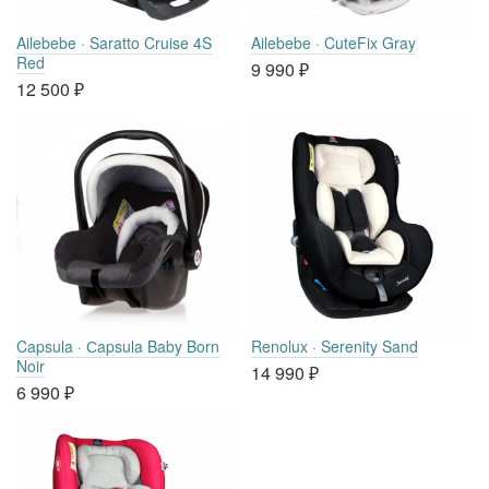
Ailebebe · Saratto Cruise 4S
Ailebebe · CuteFix Gray
Red
9 990
₽
12 500
₽
Capsula · Сapsula Baby Born
Renolux · Serenity Sand
Noir
14 990
₽
6 990
₽