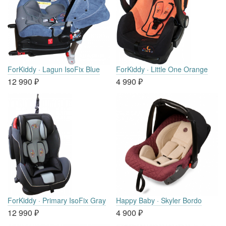
ForKiddy · Lagun IsoFix Blue
ForKiddy · Little One Orange
12 990
₽
4 990
₽
ForKiddy · Primary IsoFix Gray
Happy Baby · Skyler Bordo
12 990
₽
4 900
₽