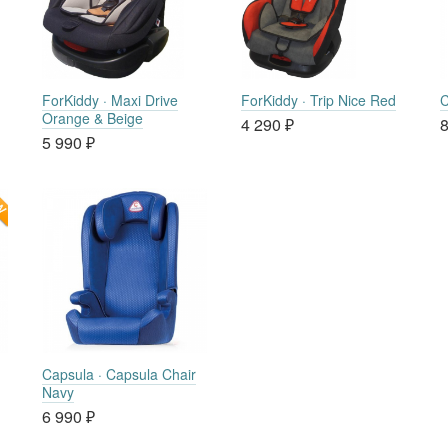
ForKiddy · Maxi Drive
ForKiddy · Trip Nice Red
C
Orange & Beige
4 290
₽
8
5 990
₽
Capsula · Capsula Chair
Navy
6 990
₽