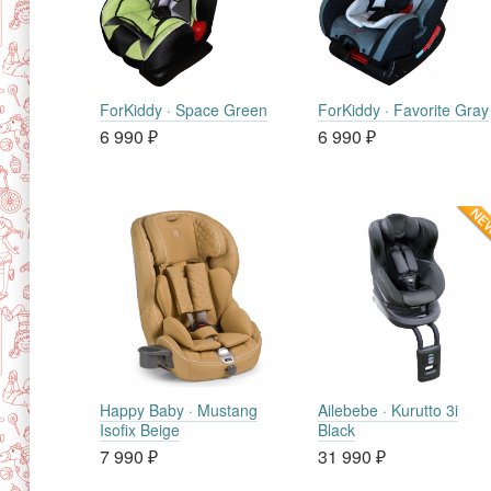
ForKiddy · Space Green
ForKiddy · Favorite Gray
6 990
₽
6 990
₽
Happy Baby · Mustang
Ailebebe · Kurutto 3i
Isofix Beige
Black
7 990
₽
31 990
₽