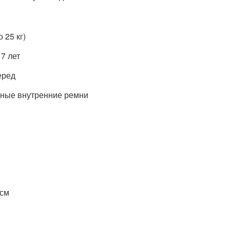
о 25 кг)
 7 лет
еред
чные внутренние ремни
 см