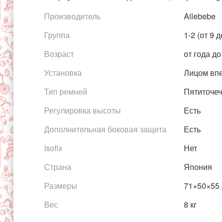
Производитель
Ailebebe
Группа
1-2 (от 9 д
Возраст
от года до
Установка
Лицом вп
Тип ремней
Пятиточе
Регулировка высоты
Есть
Дополнительная боковая защита
Есть
Isofix
Нет
Страна
Япония
Размеры
71×50×55
Вес
8 кг