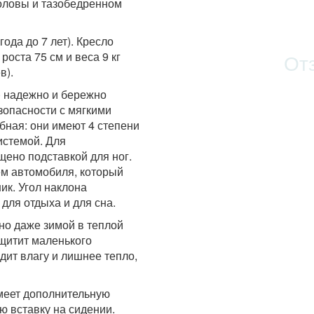
оловы и тазобедренном
года до 7 лет). Кресло
оста 75 см и веса 9 кг
От
в).
) надежно и бережно
зопасности с мягкими
бная: они имеют 4 степени
истемой. Для
ено подставкой для ног.
м автомобиля, который
ик. Угол наклона
 для отдыха и для сна.
но даже зимой в теплой
ащитит маленького
дит влагу и лишнее тепло,
имеет дополнительную
ю вставку на сидении.