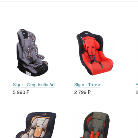
Siger · Стар Isofix Art
Siger · Тотем
S
5 990
₽
2 799
₽
2