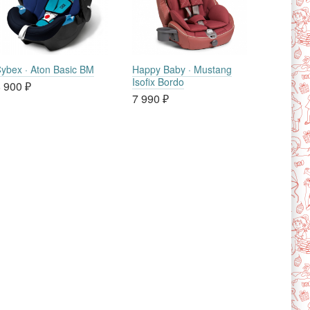
ybex · Aton Basic BM
Happy Baby · Mustang
Isofix Bordo
 900
₽
7 990
₽