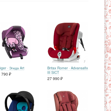
iger · Эгида Art
Britax Romer · Advansafix
III SICT
 790
₽
27 990
₽