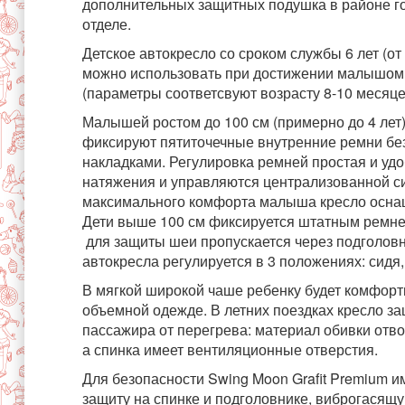
дополнительных защитных подушка в районе г
отделе.
Детское автокресло со сроком службы 6 лет (от 
можно использовать при достижении малышом р
(параметры соответсвуют возрасту 8-10 месяце
Малышей ростом до 100 см (примерно до 4 лет
фиксируют пятиточечные внутренние ремни бе
накладками. Регулировка ремней простая и удо
натяжения и управляются централизованной с
максимального комфорта малыша кресло оснащ
Дети выше 100 см фиксируется штатным ремне
для защиты шеи пропускается через подголовн
автокресла регулируется в 3 положениях: сидя,
В мягкой широкой чаше ребенку будет комфорт
объемной одежде. В летних поездках кресло з
пассажира от перегрева: материал обивки отво
а спинка имеет вентиляционные отверстия.
Для безопасности Swing Moon Grafit Premium 
защиту на спинке и подголовнике, виброгасящу