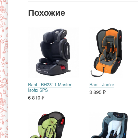
Похожие
Rant · BH2311 Master
Rant · Junior
Isofix SPS
3 895
₽
6 810
₽