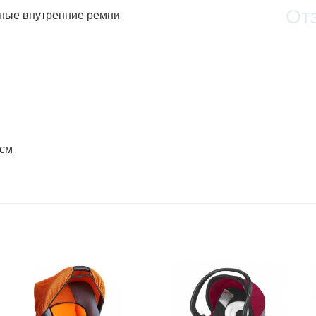
От
чные внутренние ремни
 см