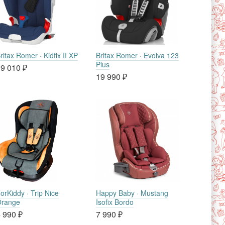
ritax Romer · Kidfix II XP
Britax Romer · Evolva 123
Plus
9 010
₽
19 990
₽
orKiddy · Trip Nice
Happy Baby · Mustang
range
Isofix Bordo
 990
₽
7 990
₽