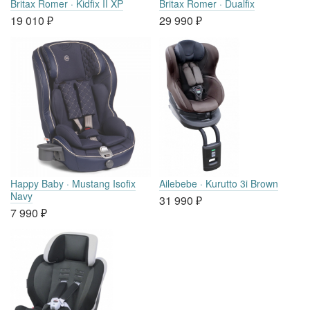
Britax Romer · Kidfix II XP
Britax Romer · Dualfix
19 010
₽
29 990
₽
Happy Baby · Mustang Isofix
Ailebebe · Kurutto 3i Brown
Navy
31 990
₽
7 990
₽