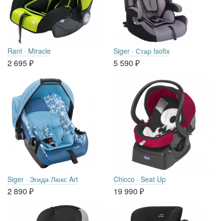
Rant · Miracle
Siger · Стар Isofix
2 695
₽
5 590
₽
Siger · Эгида Люкс Art
Chicco · Seat Up
2 890
₽
19 990
₽