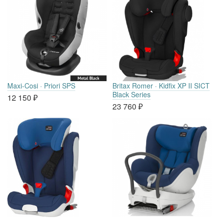
Maxi-Cosi · Priori SPS
Britax Romer · Kidfix XP II SICT
Black Series
12 150
₽
23 760
₽