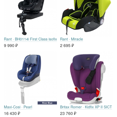
Rant · BH0114i First Class isofix
Rant · Miracle
9 990
₽
2 695
₽
Maxi-Cosi · Pearl
Britax Romer · Kidfix XP II SICT
16 430
₽
23 760
₽