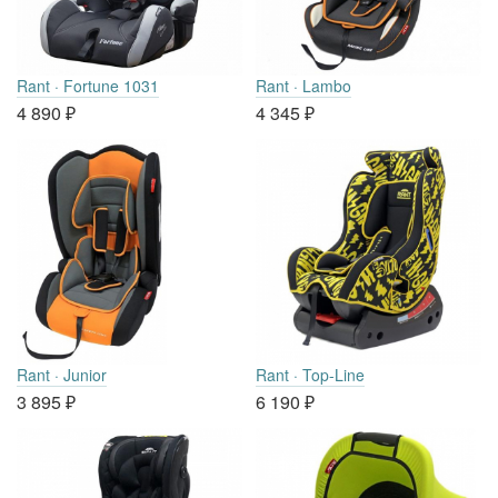
Rant · Fortune 1031
Rant · Lambo
4 890
₽
4 345
₽
Rant · Junior
Rant · Top-Line
3 895
₽
6 190
₽