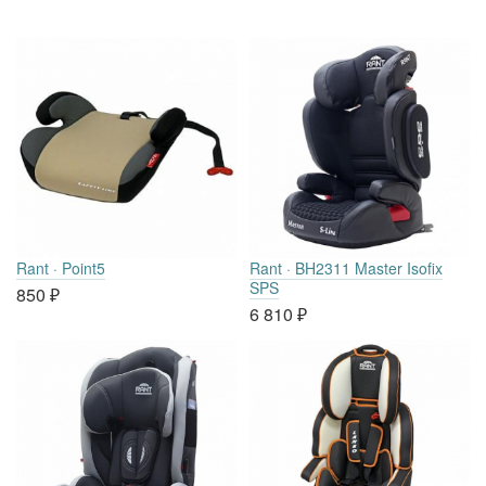
Rant · Point5
Rant · BH2311 Master Isofix
SPS
850
₽
6 810
₽