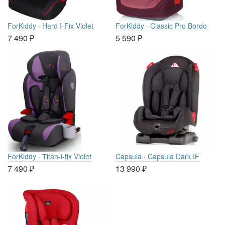
ForKiddy · Hard I-Fix Violet
ForKiddy · Classic Pro Bordo
7 490
₽
5 590
₽
ForKiddy · Тitan-i-fix Violet
Capsula · Capsula Dark IF
7 490
₽
13 990
₽