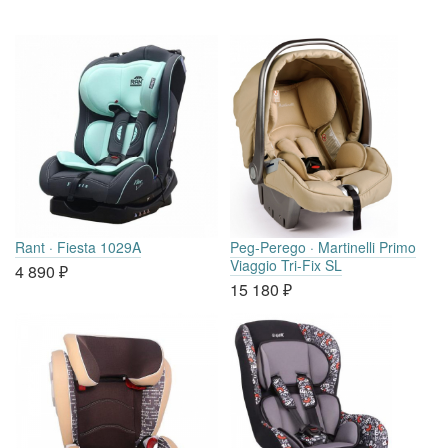
Rant · Fiesta 1029A
Peg-Perego · Martinelli Primo
Viaggio Tri-Fix SL
4 890
₽
15 180
₽