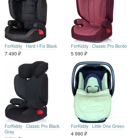
ForKiddy · Hard I-Fix Black
ForKiddy · Classic Pro Bordo
7 490
₽
5 590
₽
ForKiddy · Classic Pro Black
ForKiddy · Little One Green
Gray
4 990
₽