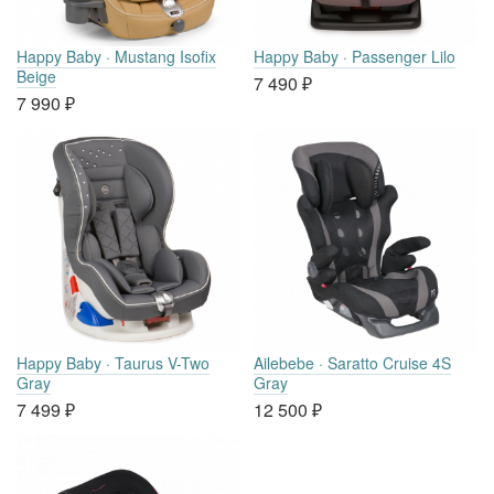
Happy Baby · Mustang Isofix
Happy Baby · Passenger Lilo
Beige
7 490
₽
7 990
₽
Happy Baby · Taurus V-Two
Ailebebe · Saratto Cruise 4S
Gray
Gray
7 499
₽
12 500
₽