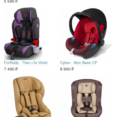
5 590
₽
ForKiddy · Тitan-i-fix Violet
Cybex · Aton Basic CP
7 490
₽
8 900
₽