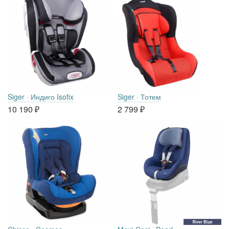
Siger · Индиго Isofix
Siger · Тотем
10 190
₽
2 799
₽