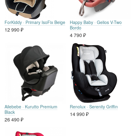
ForKiddy · Primary IsoFix Beige
Happy Baby · Gelios V-Two
Bordo
12 990
₽
4 790
₽
Ailebebe · Kurutto Premium
Renolux · Serenity Griffin
Black
14 990
₽
26 490
₽