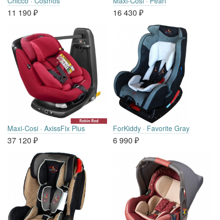
Chicco · Cosmos
Maxi-Cosi · Pearl
11 190
₽
16 430
₽
Maxi-Cosi · AxissFix Plus
ForKiddy · Favorite Gray
37 120
₽
6 990
₽