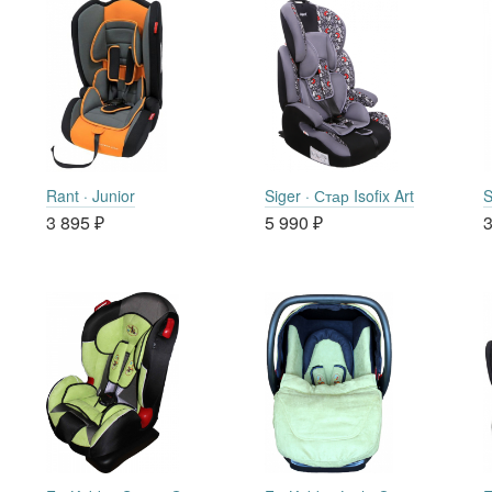
Rant · Junior
Siger · Стар Isofix Art
S
3 895
₽
5 990
₽
3