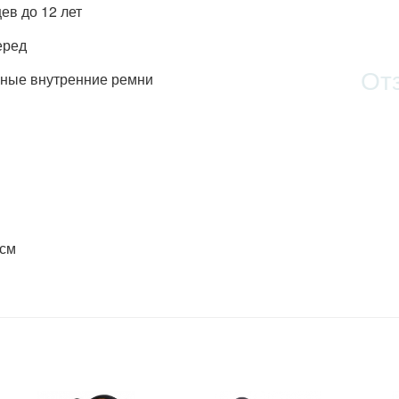
цев до 12 лет
еред
От
чные внутренние ремни
 см