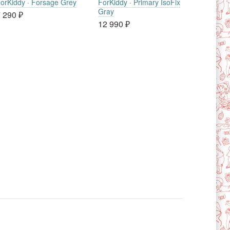
orKiddy · Forsage Grey
ForKiddy · Primary IsoFix
Gray
 290
₽
12 990
₽