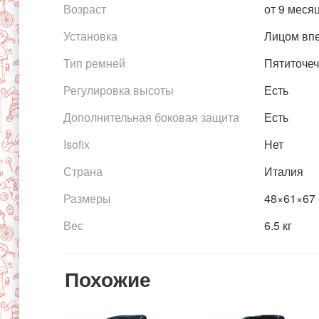
Возраст
от 9 меся
Установка
Лицом вп
Тип ремней
Пятиточе
Регулировка высоты
Есть
Дополнительная боковая защита
Есть
Isofix
Нет
Страна
Италия
Размеры
48×61×67
Вес
6.5 кг
Похожие