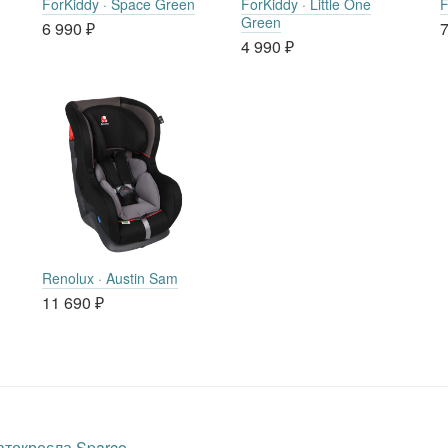
ForKiddy · Space Green
ForKiddy · Little One
F
Green
6 990
₽
7
4 990
₽
Renolux · Austin Sam
11 690
₽
втокресла Sparco