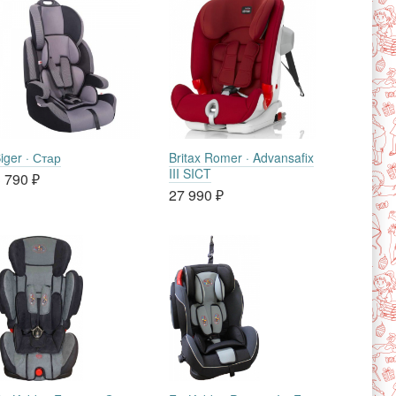
iger · Стар
Britax Romer · Advansafix
III SICT
 790
₽
27 990
₽