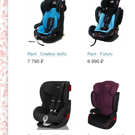
Rant · Cowboy Isofix
Rant · Futuro
7 790
₽
6 990
₽