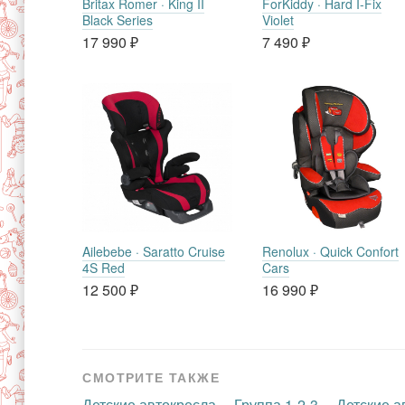
Britax Romer · King II
ForKiddy · Hard I-Fix
Black Series
Violet
17 990
₽
7 490
₽
Ailebebe · Saratto Cruise
Renolux · Quick Confort
4S Red
Cars
12 500
₽
16 990
₽
СМОТРИТЕ ТАКЖЕ
Детские автокресла
Группа 1-2-3
Детские а