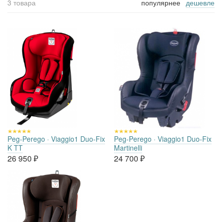
3 товара
популярнее
дешевле
Peg-Perego · Viaggio1 Duo-Fix
Peg-Perego · Viaggio1 Duo-Fix
K TT
Martinelli
26 950
₽
24 700
₽