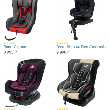
Rant · Capitan
Rant · BH0114i First Class isofix
3 995
₽
9 990
₽