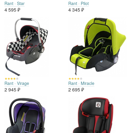
Rant · Star
Rant · Pilot
4 595
₽
4 345
₽
Rant · Virage
Rant · Miracle
2 945
₽
2 695
₽